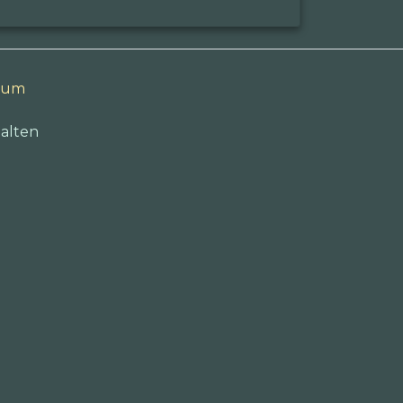
sum
alten