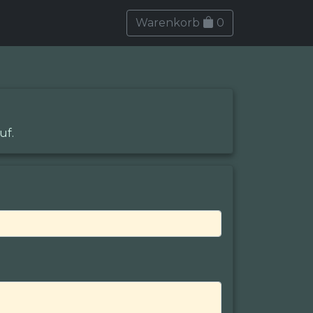
Warenkorb
0
uf.