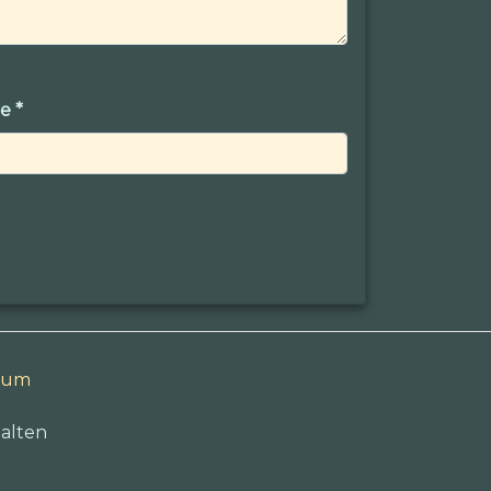
ge
*
sum
alten