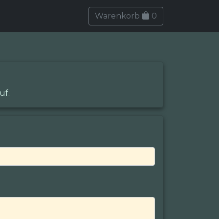
Warenkorb
0
uf.