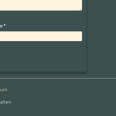
ge
*
sum
alten