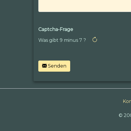
Captcha-Frage
Was gibt 9 minus 7 ?
Senden
Kon
© 20