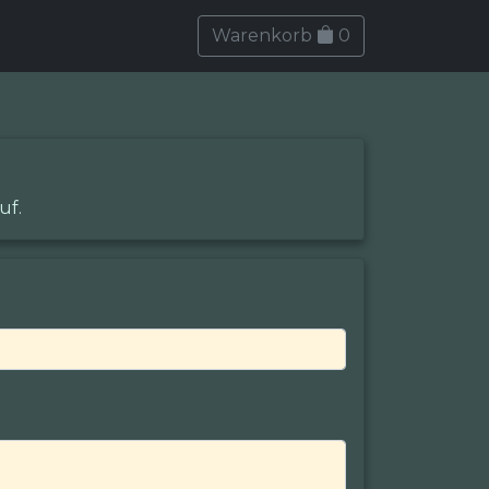
Warenkorb
0
uf.