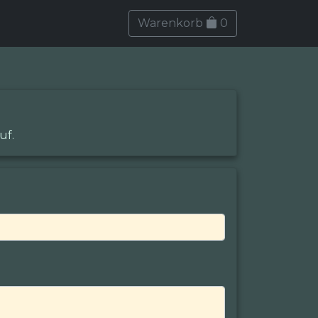
Warenkorb
0
uf.