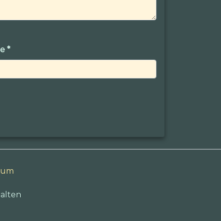
ge
*
sum
alten