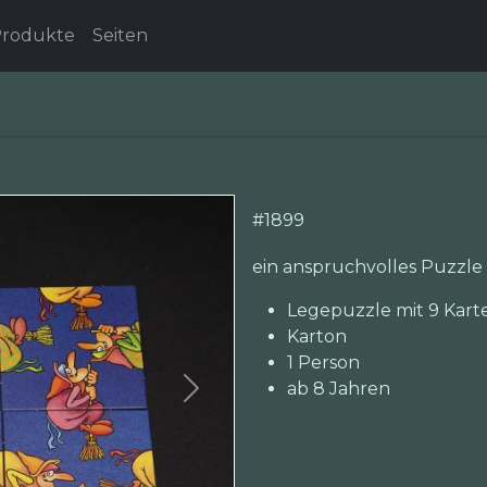
rodukte
Seiten
#
1899
ein anspruchvolles Puzzle 
Legepuzzle mit 9 Kart
Karton
1 Person
ab 8 Jahren
Next