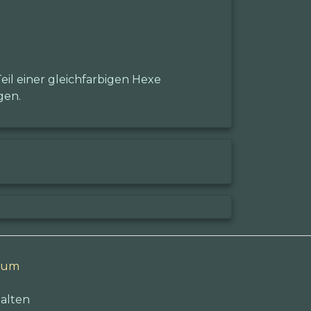
il einer gleichfarbigen Hexe
gen.
sum
alten