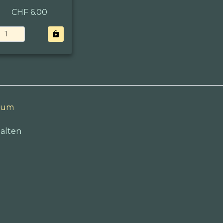
CHF 6.00
sum
alten