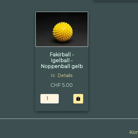
Fakirball -
Igelball -
Noppenball gelb
Details
CHF 5.00
Kon