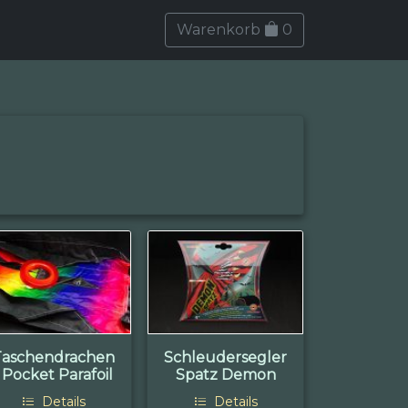
Warenkorb
0
Taschendrachen
Schleudersegler
/ Pocket Parafoil
Spatz Demon
Details
Details