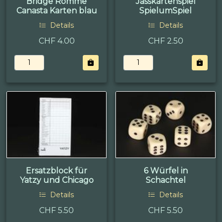
Bridge Romme
Jasskartenspiel
Canasta Karten blau
SpielumSpiel
Details
Details
CHF 4.00
CHF 2.50
Ersatzblock für
6 Würfel in
Yatzy und Chicago
Schachtel
Details
Details
CHF 5.50
CHF 5.50