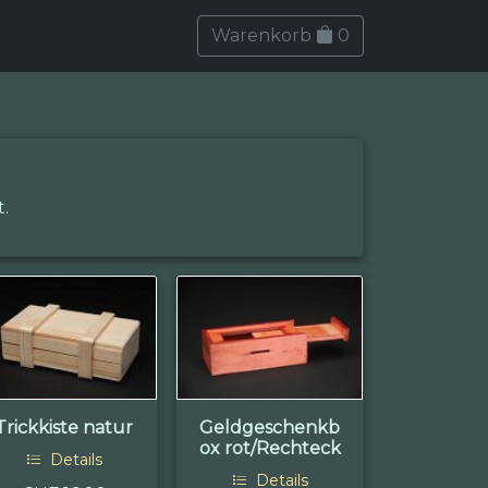
Warenkorb
0
.
Trickkiste natur
Geldgeschenkb
ox rot/Rechteck
Details
Details