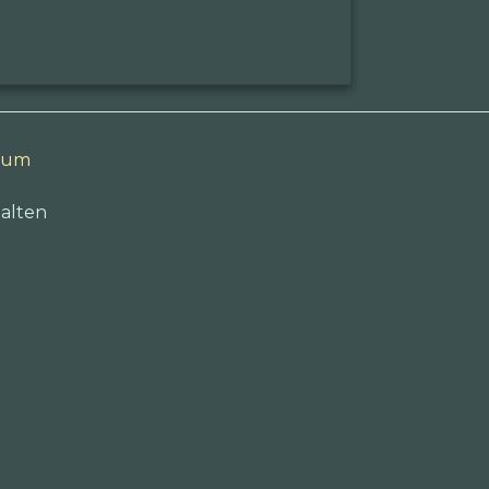
sum
alten