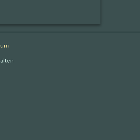
sum
alten