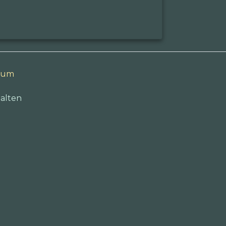
sum
alten