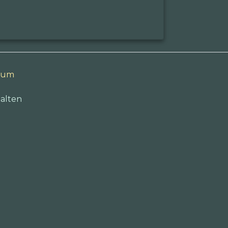
sum
alten