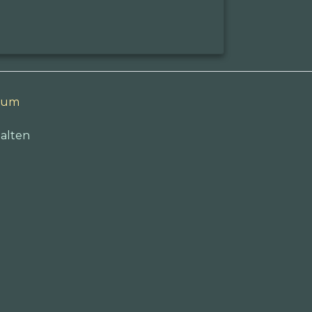
sum
alten