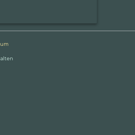
sum
alten