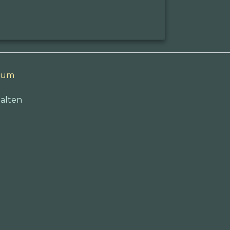
sum
alten