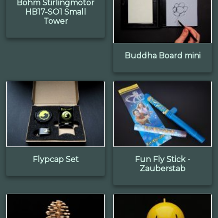
Böhm Stirlingmotor
HB17-SO1 Small
Tower
Buddha Board mini
Flypcap Set
Fun Fly Stick -
Zauberstab