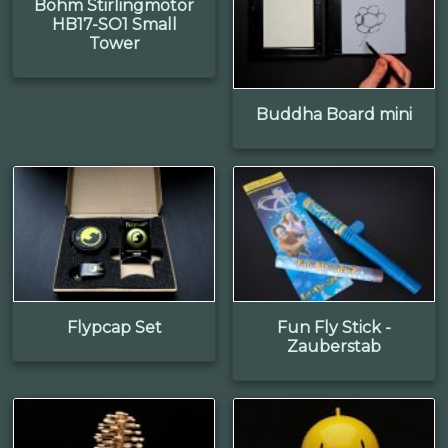
Böhm Stirlingmotor
HB17-SO1 Small
Tower
Buddha Board mini
Flypcap Set
Fun Fly Stick -
Zauberstab