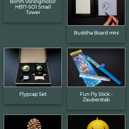
Böhm Stirlingmotor
HB17-SO1 Small
Tower
Buddha Board mini
Flypcap Set
Fun Fly Stick -
Zauberstab