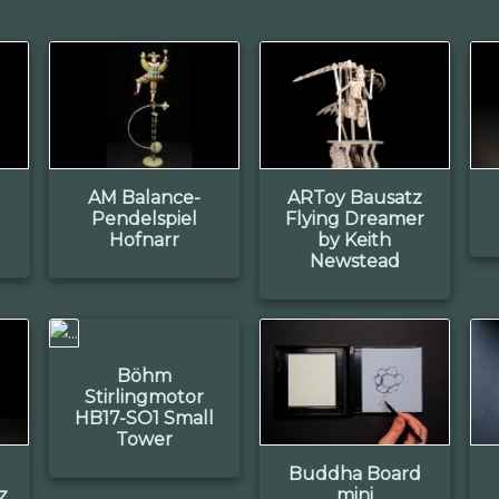
AM Balance-
ARToy Bausatz
Pendelspiel
Flying Dreamer
Hofnarr
by Keith
Newstead
Böhm
Stirlingmotor
HB17-SO1 Small
Tower
Buddha Board
z
mini