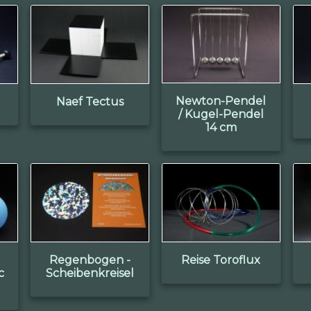
Newton-Pendel
Naef Tectus
/ Kugel-Pendel
14 cm
Regenbogen -
Reise Toroflux
c
Scheibenkreisel