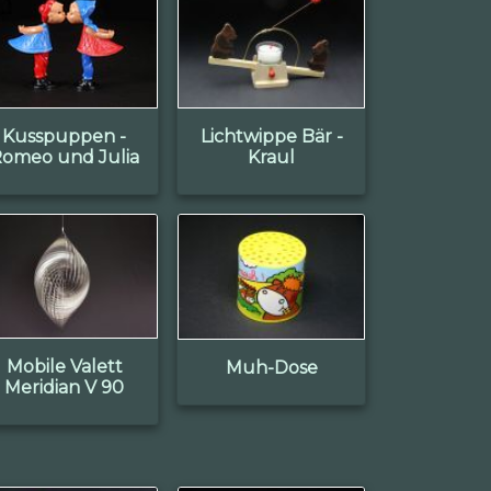
Kusspuppen -
Lichtwippe Bär -
omeo und Julia
Kraul
Mobile Valett
Muh-Dose
Meridian V 90