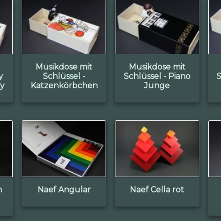
Musikdose mit
Musikdose mit
y
Schlüssel -
Schlüssel - Piano
S
ay
Katzenkörbchen
Junge
m
Naef Angular
Naef Cella rot