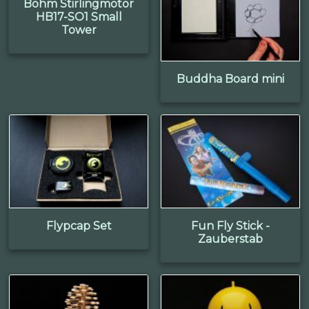
Böhm Stirlingmotor
HB17-SO1 Small
Tower
Buddha Board mini
Flypcap Set
Fun Fly Stick -
Zauberstab