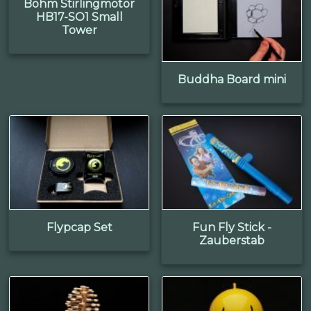
Böhm Stirlingmotor
HB17-SO1 Small
Tower
Buddha Board mini
Flypcap Set
Fun Fly Stick -
Zauberstab