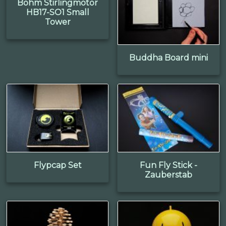
Böhm Stirlingmotor
HB17-SO1 Small
Tower
Buddha Board mini
Flypcap Set
Fun Fly Stick -
Zauberstab