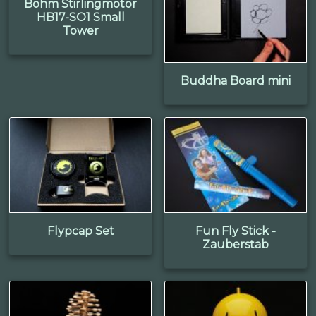
Böhm Stirlingmotor
HB17-SO1 Small
Tower
Buddha Board mini
Flypcap Set
Fun Fly Stick -
Zauberstab