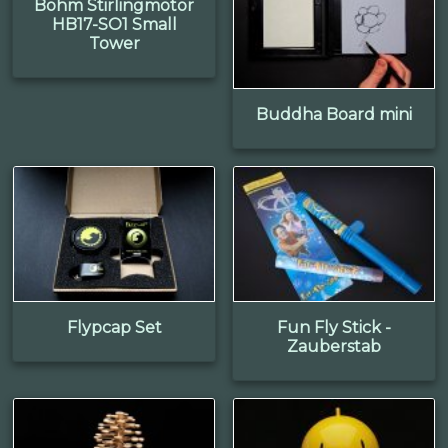
Böhm Stirlingmotor
HB17-SO1 Small
Tower
Buddha Board mini
Flypcap Set
Fun Fly Stick -
Zauberstab