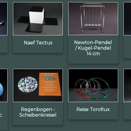
Newton-Pendel
Naef Tectus
/ Kugel-Pendel
14 cm
Regenbogen -
Reise Toroflux
c
Scheibenkreisel