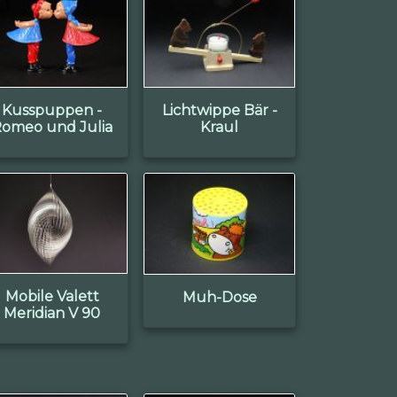
Kusspuppen -
Lichtwippe Bär -
omeo und Julia
Kraul
Mobile Valett
Muh-Dose
Meridian V 90