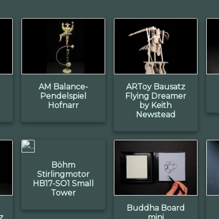
AM Balance-
ARToy Bausatz
Pendelspiel
Flying Dreamer
Hofnarr
by Keith
Newstead
Böhm
Stirlingmotor
HB17-SO1 Small
Tower
Buddha Board
z
mini