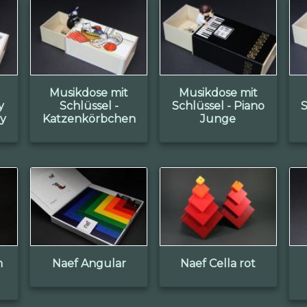
Musikdose mit
Musikdose mit
y
Schlüssel -
Schlüssel - Piano
S
ay
Katzenkörbchen
Junge
m
Naef Angular
Naef Cella rot