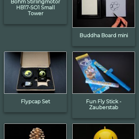
Böhm Stirlingmotor
HB17-SO1 Small
Tower
Buddha Board mini
Flypcap Set
Fun Fly Stick -
Zauberstab