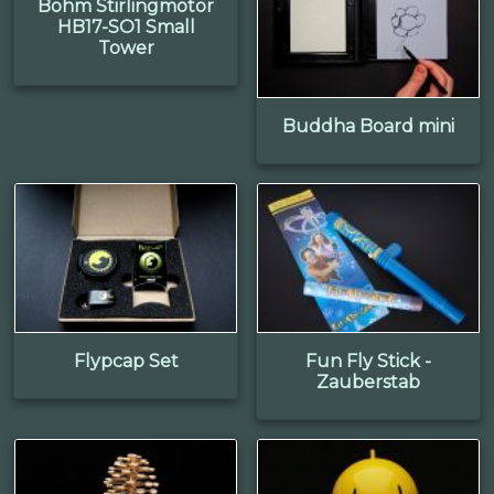
Böhm Stirlingmotor
HB17-SO1 Small
Tower
Buddha Board mini
Flypcap Set
Fun Fly Stick -
Zauberstab