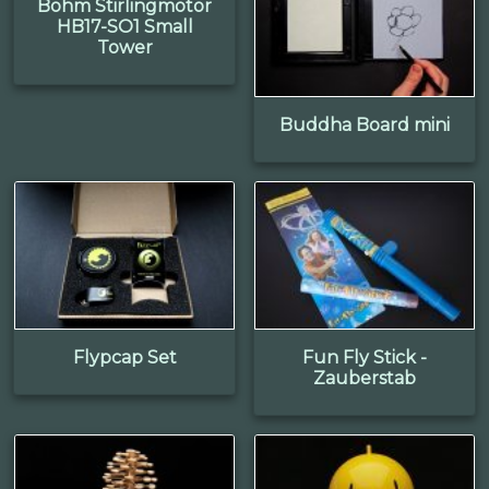
Böhm Stirlingmotor
HB17-SO1 Small
Tower
Buddha Board mini
Flypcap Set
Fun Fly Stick -
Zauberstab