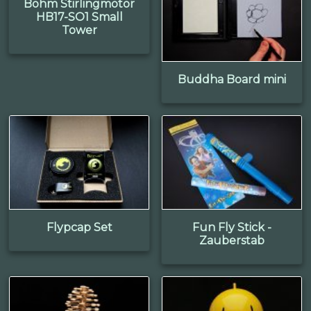
Böhm Stirlingmotor
HB17-SO1 Small
Tower
Buddha Board mini
Flypcap Set
Fun Fly Stick -
Zauberstab