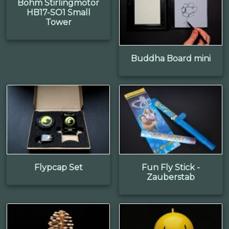
Böhm Stirlingmotor
HB17-SO1 Small
Tower
Buddha Board mini
Flypcap Set
Fun Fly Stick -
Zauberstab