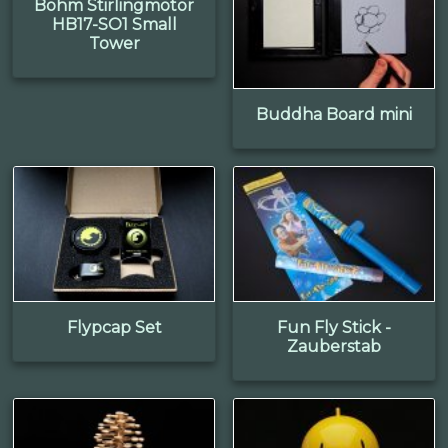
Böhm Stirlingmotor
HB17-SO1 Small
Tower
Buddha Board mini
Flypcap Set
Fun Fly Stick -
Zauberstab