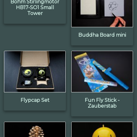
Böhm Stirlingmotor
HB17-SO1 Small
Tower
Buddha Board mini
Flypcap Set
Fun Fly Stick -
Zauberstab