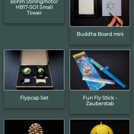
Böhm Stirlingmotor
HB17-SO1 Small
Tower
Buddha Board mini
Flypcap Set
Fun Fly Stick -
Zauberstab